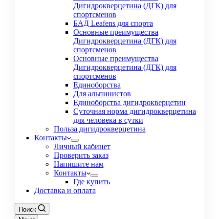
Дигидрокверцетина (ДГК) для
спортсменов
БАД Leafens для спорта
Основные преимущества
Дигидрокверцетина (ДГК) для
спортсменов
Основные преимущества
Дигидрокверцетина (ДГК) для
спортсменов
Единоборства
Для альпинистов
Единоборства дигидрокверцетин
Суточная норма дигидрокверцетина
для человека в сутки
Польза дигидрокверцетина
Контакты
Личный кабинет
Проверить заказ
Напишите нам
Контакты
Где купить
Доставка и оплата
Поиск