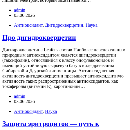
лишний электрон, который захватывается…
admin
03.06.2026
Антиоксидант
,
Дигидрокверцетин
,
Наука
Про дигидрокверцетин
Дигидрокверцетина Leafens состав Наиболее перспективным
природным антиоксидантом является дигидрокверцетин
(таксифолин), относящийся к классу биофлавоноидов и
имеющий устойчивую сырьевую базу в виде древесины
Сибирской и Даурской лиственницы. Антиоксидантная
активность дигидрокверцетин превышает антиоксидантную
активность таких распространенных антиоксидантов, как
токоферолы (витамин Е), каротиноиды…
admin
03.06.2026
Антиоксидант
,
Наука
Защита эритроцитов — путь к