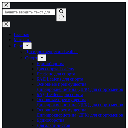
Перейти
к
сути
Ничего
не
найдено
Главная
Магазин
Блог
Дигидрокверцетин Leafens
Спорт
Единоборства
Для спорта Leafens
Леафенс для спорта
БАД Leafens для спорта
Основные преимущества
Дигидрокверцетина (ДГК) для спортсменов
БАД Leafens для спорта
Основные преимущества
Дигидрокверцетина (ДГК) для спортсменов
Основные преимущества
Дигидрокверцетина (ДГК) для спортсменов
Единоборства
Для альпинистов