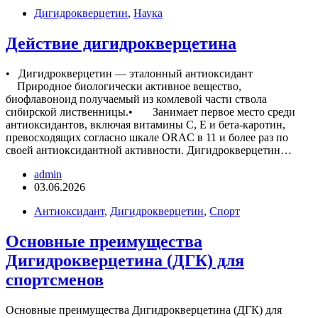
Дигидрокверцетин
,
Наука
Действие дигидрокверцетина
• Дигидрокверцетин — эталонный антиоксидант
Природное биологически активное вещество,
биофлавоноид получаемый из комлевой части ствола
сибирской лиственницы.• Занимает первое место среди
антиоксидантов, включая витамины С, Е и бета-каротин,
превосходящих согласно шкале ORAC в 11 и более раз по
своей антиоксидантной активности.‍ Дигидрокверцетин…
admin
03.06.2026
Антиоксидант
,
Дигидрокверцетин
,
Спорт
Основные преимущества
Дигидрокверцетина (ДГК) для
спортсменов
Основные преимущества Дигидрокверцетина (ДГК) для