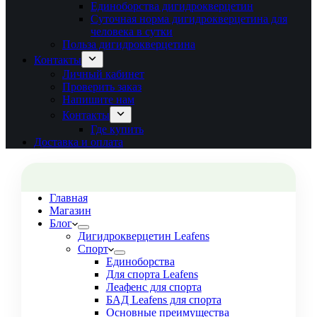
Единоборства дигидрокверцетин
Суточная норма дигидрокверцетина для
человека в сутки
Польза дигидрокверцетина
Контакты
Личный кабинет
Проверить заказ
Напишите нам
Контакты
Где купить
Доставка и оплата
Главная
Магазин
Блог
Дигидрокверцетин Leafens
Спорт
Единоборства
Для спорта Leafens
Леафенс для спорта
БАД Leafens для спорта
Основные преимущества