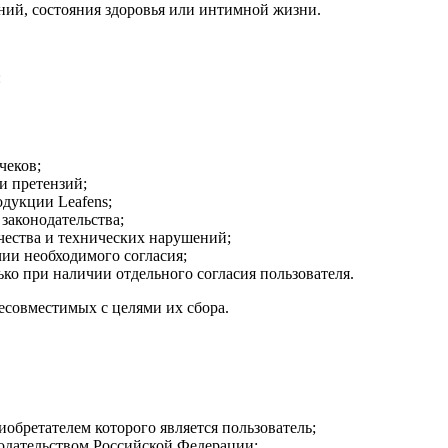
ний, состояния здоровья или интимной жизни.
:
чеков;
и претензий;
дукции Leafens;
законодательства;
ества и технических нарушений;
ии необходимого согласия;
 при наличии отдельного согласия пользователя.
несовместимых с целями их сбора.
обретателем которого является пользователь;
одательством Российской Федерации;