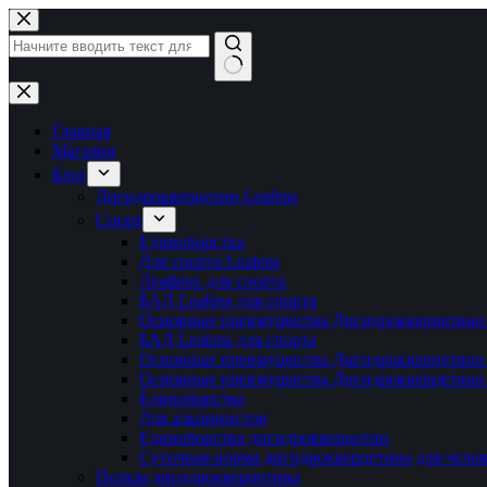
Перейти
к
сути
Ничего
не
найдено
Главная
Магазин
Блог
Дигидрокверцетин Leafens
Спорт
Единоборства
Для спорта Leafens
Леафенс для спорта
БАД Leafens для спорта
Основные преимущества Дигидрокверцетина 
БАД Leafens для спорта
Основные преимущества Дигидрокверцетина 
Основные преимущества Дигидрокверцетина 
Единоборства
Для альпинистов
Единоборства дигидрокверцетин
Суточная норма дигидрокверцетина для челов
Польза дигидрокверцетина