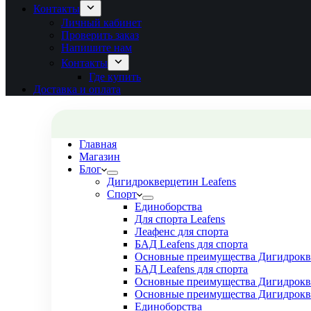
Контакты
Личный кабинет
Проверить заказ
Напишите нам
Контакты
Где купить
Доставка и оплата
Главная
Магазин
Блог
Дигидрокверцетин Leafens
Спорт
Единоборства
Для спорта Leafens
Леафенс для спорта
БАД Leafens для спорта
Основные преимущества Дигидрокве
БАД Leafens для спорта
Основные преимущества Дигидрокве
Основные преимущества Дигидрокве
Единоборства