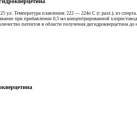
гидрокверцетина
.е. Температура плавления: 222 — 224о С (с разл.), из спирта.
ивание при прибавлении 0,5 мл концентрированной хлористовод
оличество патентов в области получения дигидрокверцетина до 
окверцетина