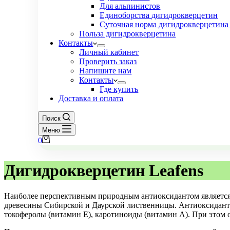
Для альпинистов
Единоборства дигидрокверцетин
Суточная норма дигидрокверцетина 
Польза дигидрокверцетина
Контакты
Личный кабинет
Проверить заказ
Напишите нам
Контакты
Где купить
Доставка и оплата
Поиск
Меню
Корзина
0
Дигидрокверцетин Leafens
Наиболее перспективным природным антиоксидантом является
древесины Сибирской и Даурской лиственницы. Антиоксидантн
токоферолы (витамин Е), каротиноиды (витамин А). При этом 