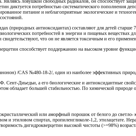
а. Являясь ловушкой свободных радикалов, он способствует защ
ин диктуется потребностью систематического пополнения депо
ированное питание и неблагоприятные экологические и техноген
состояний.
х (природных антиоксидантах) составляют для детей старше 7 ле
зиологических потребностей в энергии и пищевых веществах дл
 свидетельствуют, что он не является токсичным и его примене
ерцетин способствует поддержанию на высоком уровне функцио
ванонон) /CAS №480-18-2/, один из наиболее эффективных прир
Ф. Сент-Диьедьи, а его биологические и антиоксидантные свойс
 этом обладает большей стабильностью. По химической природе 
кристаллический или аморфный порошок от белого до светло- к
ом и этиловом спиртах, пропиленгликоле-1,2, этилацетате. Нер
створимость дигидрокверцетин высокой чистоты (>=98%) возраста