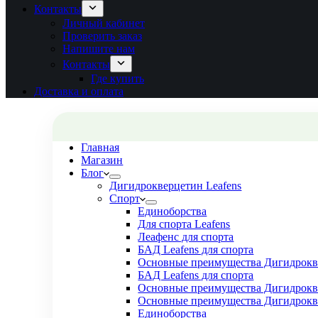
Контакты
Личный кабинет
Проверить заказ
Напишите нам
Контакты
Где купить
Доставка и оплата
Главная
Магазин
Блог
Дигидрокверцетин Leafens
Спорт
Единоборства
Для спорта Leafens
Леафенс для спорта
БАД Leafens для спорта
Основные преимущества Дигидрокве
БАД Leafens для спорта
Основные преимущества Дигидрокве
Основные преимущества Дигидрокве
Единоборства