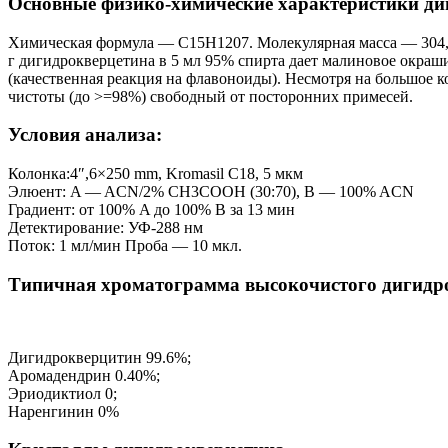
Основные физико-химические характеристики ди
Химическая формула — С15Н1207. Молекулярная масса — 304,25 у
г дигидрокверцетина в 5 мл 95% спирта дает малиновое окраш
(качественная реакция на флавоноиды). Несмотря на большое к
чистоты (до >=98%) свободный от посторонних примесей.
Условия анализа:
Колонка:4″,6×250 mm, Kromasil C18, 5 мкм
Элюент: A — ACN/2% CH3COOH (30:70), B — 100% ACN
Градиент: от 100% A до 100% B за 13 мин
Детектирование: УФ-288 нм
Поток: 1 мл/мин Проба — 10 мкл.
Типичная хроматограмма высокочистого дигидр
Дигидрокверцитин 99.6%;
Аромадендрин 0.40%;
Эриодиктиол 0;
Наренгинин 0%