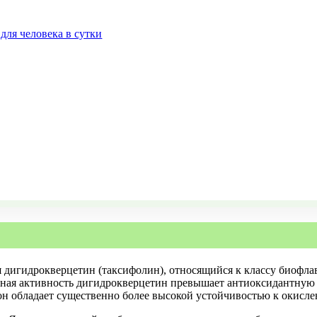
для человека в сутки
 дигидрокверцетин (таксифолин), относящийся к классу биофла
ая активность дигидрокверцетин превышает антиоксидантную а
он обладает существенно более высокой устойчивостью к окисле