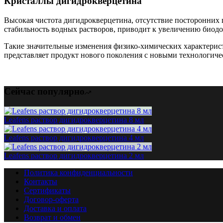
Кристаллы дигидрокверцетина
Высокая чистота дигидрокверцетина, отсутствие посторонних 
стабильность водных растворов, приводит к увеличению биод
Такие значительные изменения физико-химических характерис
представляет продукт нового поколения с новыми технологич
Сейчас популярно
Leafens раствор дигидрокверцетина 8 мл
Leafens раствор дигидрокверцетина 4 мл
Leafens раствор дигидрокверцетина 2 мл
Политика конфиденциальности
Контакты
Сертификаты
Договор-оферта
Доставка и оплата
Возврат и обмен