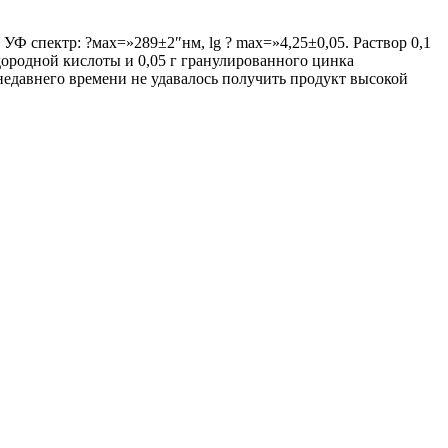
 УФ спектр: ?мах=»289±2″нм, lg ? max=»4,25±0,05. Раствор 0,1
ородной кислоты и 0,05 г гранулированного цинка
недавнего времени не удавалось получить продукт высокой