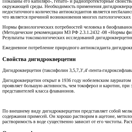
Показаны его капиляро-, гепато- и радиопротекторные свойств
окружающей среды. Необходимость применения дигидрокверцет
недостаточного количества антиоксидантов является несбаланс
что является причиной возникновения многих патологических 
Нормы физиологических потребностей человека в биофлаваноида
(Методические рекомендации МЗ РФ 2.3.1.2432 -08 «Нормы фи
Результаты токсикологических исследований дигидрокверцетин
Ежедневное потребление природного антиоксиданта дигидрокв
Свойства дигидрокверцетин
Дигидрокверцетин (таксифолин 3,5,7,3′,4′-пента-гидроксифла
Дигидрокверцетин открыт в 1936 году нобелевским лауриатом 
проявляет большую активность, чем токоферол и каротин, при
представителей класса флаванонов.
По внешнему виду дигидрокверцетин представляет собой мелко
содержания примесей. Он хорошо растворим в ацетоне, метилов
растворимость в воде существенно зависит от его чистоты. Ра