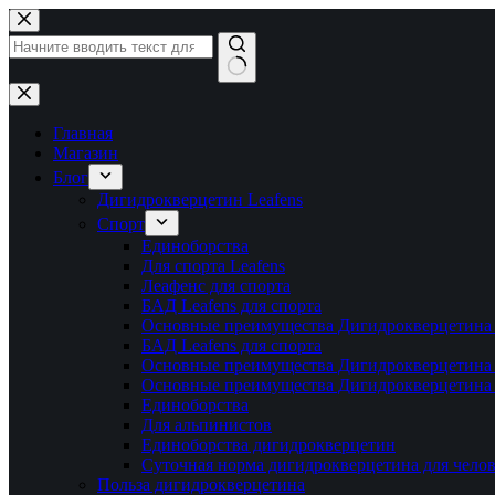
Перейти
к
сути
Ничего
не
найдено
Главная
Магазин
Блог
Дигидрокверцетин Leafens
Спорт
Единоборства
Для спорта Leafens
Леафенс для спорта
БАД Leafens для спорта
Основные преимущества Дигидрокверцетина 
БАД Leafens для спорта
Основные преимущества Дигидрокверцетина 
Основные преимущества Дигидрокверцетина 
Единоборства
Для альпинистов
Единоборства дигидрокверцетин
Суточная норма дигидрокверцетина для челов
Польза дигидрокверцетина