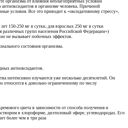
ите организма от влияния неблагоприятных условий
 антиоксидантов в организме человека. Причиной
ные условия. Все это приводит к «оксидативному стрессу»,
т 150-250 мг в сутки, для взрослых 250 мг в сутки
я различных групп населения Российской Федерации»)
ние не вызывает побочных эффектов.
нального состояния организма.
одных антиоксидантов.
тва интенсивно изучаются уже несколько десятилетий. Он
он относится к довольно ограниченному по числу
ремового цвета в зависимости от способа получения и
астворим в хлороформе, диэтиловый эфире, углеводородах. Его
ет более чем в три раза