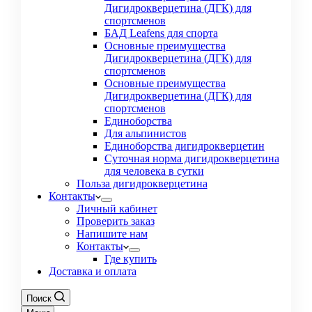
Дигидрокверцетина (ДГК) для
спортсменов
БАД Leafens для спорта
Основные преимущества
Дигидрокверцетина (ДГК) для
спортсменов
Основные преимущества
Дигидрокверцетина (ДГК) для
спортсменов
Единоборства
Для альпинистов
Единоборства дигидрокверцетин
Суточная норма дигидрокверцетина
для человека в сутки
Польза дигидрокверцетина
Контакты
Личный кабинет
Проверить заказ
Напишите нам
Контакты
Где купить
Доставка и оплата
Поиск