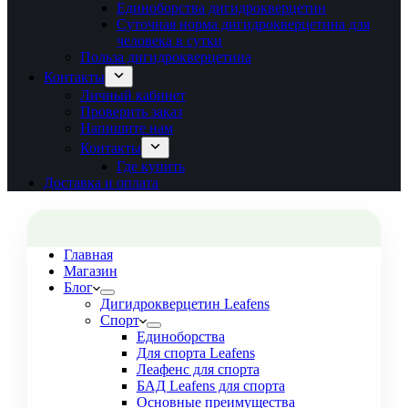
Единоборства дигидрокверцетин
Суточная норма дигидрокверцетина для
человека в сутки
Польза дигидрокверцетина
Контакты
Личный кабинет
Проверить заказ
Напишите нам
Контакты
Где купить
Доставка и оплата
Главная
Магазин
Блог
Дигидрокверцетин Leafens
Спорт
Единоборства
Для спорта Leafens
Леафенс для спорта
БАД Leafens для спорта
Основные преимущества