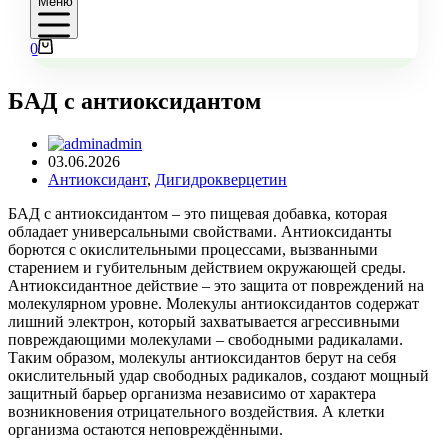
Меню
Корзина
0
БАД с антиоксидантом
admin
03.06.2026
Антиоксидант
,
Дигидрокверцетин
БАД с антиоксидантом – это пищевая добавка, которая
обладает универсальными свойствами. Антиоксиданты
борются с окислительными процессами, вызванными
старением и губительным действием окружающей среды.
Антиоксидантное действие – это защита от повреждений на
молекулярном уровне. Молекулы антиоксидантов содержат
лишний электрон, который захватывается агрессивными
повреждающими молекулами – свободными радикалами.
Таким образом, молекулы антиоксидантов берут на себя
окислительный удар свободных радикалов, создают мощный
защитный барьер организма независимо от характера
возникновения отрицательного воздействия. А клетки
организма остаются неповреждёнными.