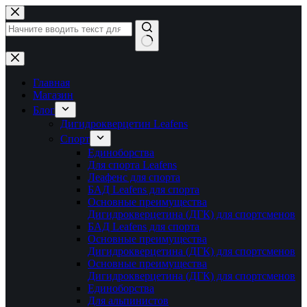
Перейти
к
сути
Ничего
не
найдено
Главная
Магазин
Блог
Дигидрокверцетин Leafens
Спорт
Единоборства
Для спорта Leafens
Леафенс для спорта
БАД Leafens для спорта
Основные преимущества
Дигидрокверцетина (ДГК) для спортсменов
БАД Leafens для спорта
Основные преимущества
Дигидрокверцетина (ДГК) для спортсменов
Основные преимущества
Дигидрокверцетина (ДГК) для спортсменов
Единоборства
Для альпинистов