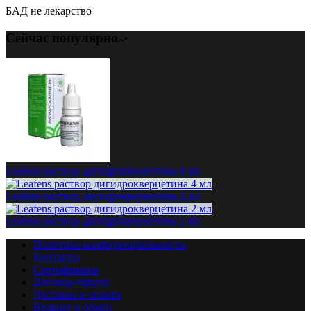
БАД не лекарство
Сейчас популярно
Leafens раствор дигидрокверцетина 8 мл
Leafens раствор дигидрокверцетина 4 мл
Leafens раствор дигидрокверцетина 2 мл
Политика конфиденциальности
Контакты
Сертификаты
Договор-оферта
Доставка и оплата
Возврат и обмен