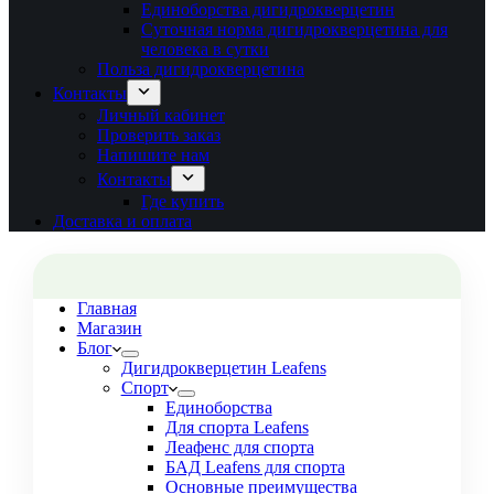
Единоборства дигидрокверцетин
Суточная норма дигидрокверцетина для
человека в сутки
Польза дигидрокверцетина
Контакты
Личный кабинет
Проверить заказ
Напишите нам
Контакты
Где купить
Доставка и оплата
Главная
Магазин
Блог
Дигидрокверцетин Leafens
Спорт
Единоборства
Для спорта Leafens
Леафенс для спорта
БАД Leafens для спорта
Основные преимущества