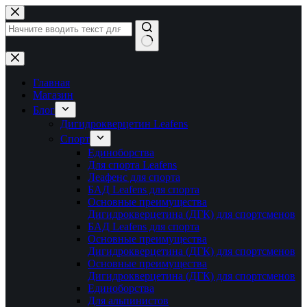
Перейти
к
сути
Ничего
не
найдено
Главная
Магазин
Блог
Дигидрокверцетин Leafens
Спорт
Единоборства
Для спорта Leafens
Леафенс для спорта
БАД Leafens для спорта
Основные преимущества
Дигидрокверцетина (ДГК) для спортсменов
БАД Leafens для спорта
Основные преимущества
Дигидрокверцетина (ДГК) для спортсменов
Основные преимущества
Дигидрокверцетина (ДГК) для спортсменов
Единоборства
Для альпинистов