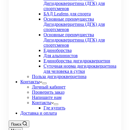
Дигидрокверцетина (ДГК) для
спортсменов
БАД Leafens для спорта
Основные преимущества
Дигидрокверцетина (ДГК) для
спортсменов
Основные преимущества
Дигидрокверцетина (ДГК) для
спортсменов
Единоборства
Для альпинистов
Единоборства дигидрокверцетин
Суточная норма дигидрокверцетина
для человека в сутки
Польза дигидрокверцетина
Контакты
Личный кабинет
Проверить заказ
Напишите нам
Контакты
Где купить
Доставка и оплата
Поиск