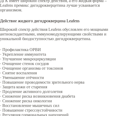
ДГК имеет широкий спектр действия, а его жидкая форма –
Leafens премикс дигидрокверцетина лучше усваивается
организмом.
Действие жидкого дигидрокверцина Leafens
Широкий спектр действия Leafens обусловлен его мощными
антиоксидантными, иммуномодулирующими свойствами и
уникальной биодоступностью дигидрокверцетина.
· Профилактика ОРВИ
· Укрепление иммунитета
· Улучшение микроциркуляции
· Очищение стенок сосудов
· Очищение организма от токсинов
· Снятие воспаления
· Уменьшение отёчности
· Повышение проводимости зрительного нерва
· Защита кожи от старения
· Продление активного долголетия
· Снижение риска возникновения диабета
· Снижение риска онкологии
· Восстановление мышечных сил
· Повышение стрессоустойчивости
· Регуляция гормональных нарушений