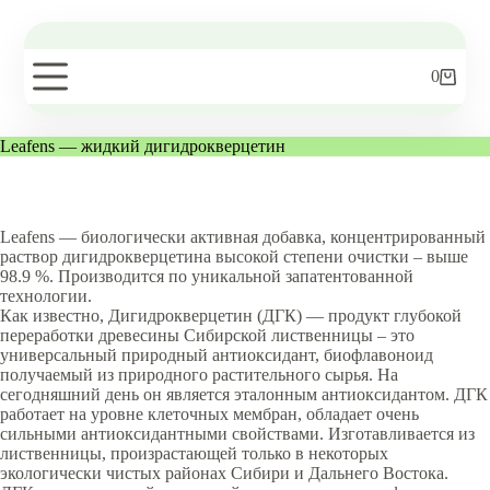
Перейти
к
сути
0
Корзин
Leafens — жидкий дигидрокверцетин
Leafens — биологически активная добавка, концентрированный
раствор дигидрокверцетина высокой степени очистки – выше
98.9 %. Производится по уникальной запатентованной
технологии.
Как известно, Дигидрокверцетин (ДГК) — продукт глубокой
переработки древесины Сибирской лиственницы – это
универсальный природный антиоксидант, биофлавоноид
получаемый из природного растительного сырья. На
сегодняшний день он является эталонным антиоксидантом. ДГК
работает на уровне клеточных мембран, обладает очень
сильными антиоксидантными свойствами. Изготавливается из
лиственницы, произрастающей только в некоторых
экологически чистых районах Сибири и Дальнего Востока.