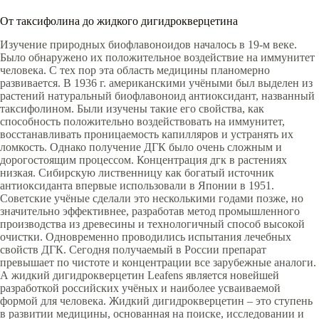
От таксифолина до жидкого дигидрокверцетина
Изучение природных биофлавоноидов началось в 19-м веке.
Было обнаружено их положительное воздействие на иммунитет
человека. С тех пор эта область медицины планомерно
развивается. В 1936 г. американскими учёными был выделен из
растений натуральный биофлавоноид антиоксидант, названный
таксифолином. Были изучены такие его свойства, как
способность положительно воздействовать на иммунитет,
восстанавливать проницаемость капилляров и устранять их
ломкость. Однако получение ДГК было очень сложным и
дорогостоящим процессом. Концентрация дгк в растениях
низкая. Сибирскую лиственницу как богатый источник
антиоксиданта впервые использовали в Японии в 1951.
Советские учёные сделали это несколькими годами позже, но
значительно эффективнее, разработав метод промышленного
производства из древесины и технологичный способ высокой
очистки. Одновременно проводились испытания лечебных
свойств ДГК. Сегодня получаемый в России препарат
превышает по чистоте и концентрации все зарубежные аналоги.
А жидкий дигидрокверцетин Leafens является новейшей
разработкой российских учёных и наиболее усваиваемой
формой для человека. Жидкий дигидрокверцетин – это ступень
в развитии медицины, основанная на поиске, исследовании и