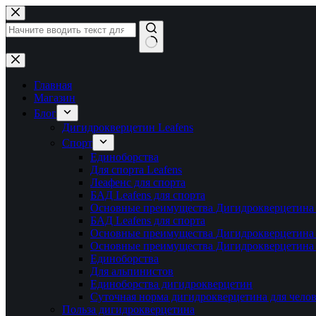
Перейти
к
сути
Ничего
не
найдено
Главная
Магазин
Блог
Дигидрокверцетин Leafens
Спорт
Единоборства
Для спорта Leafens
Леафенс для спорта
БАД Leafens для спорта
Основные преимущества Дигидрокверцетина 
БАД Leafens для спорта
Основные преимущества Дигидрокверцетина 
Основные преимущества Дигидрокверцетина 
Единоборства
Для альпинистов
Единоборства дигидрокверцетин
Суточная норма дигидрокверцетина для челов
Польза дигидрокверцетина