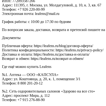
ИНН: 772093587266
Адрес: 111395, г. Москва, ул. Молдагуловой, д. 10, к. 3, кв. 67
Телефон: +7 926 220-00-99
Электронная почта: leafens@mail.ru
График работы: с 10:00 до 17:30 по будням
По вопросам заказа, доставки, возврата и претензий пишите на 
Документы
Публичная оферта: https://leafens.ru/blog/договор-оферта/
Политика конфиденциальности: https://leafens.ru/privacy-policy/
Доставка и оплата: https://leafens.ru/доставка-и-оплата/
Возврат и обмен: https://leafens.ru/возврат-и-обмен/
Где ещё можно купить Leafens
№1. Аптека — ООО «КАПСУЛА»
Адрес: ул. Коштоянца, д. 20, к. 1, помещение 3/1
Телефон: 8 800 201-20-12
№2. Сеть оздоровительных салонов «Здорово на все сто»
Адрес: проспект Мира, д. 112
Телефон: +7 915 276-88-90