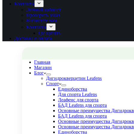
Контакты
Личный кабинет
Проверить заказ
Напишите нам
Контакты
Где купить
Доставка и оплата
Главная
Магазин
Блог
Дигидрокверцетин Leafens
Спорт
Единоборства
Для спорта Leafens
Леафенс для спорта
БАД Leafens для спорта
Основные преимущества Дигидрокве
БАД Leafens для спорта
Основные преимущества Дигидрокве
Основные преимущества Дигидрокве
Единоборства